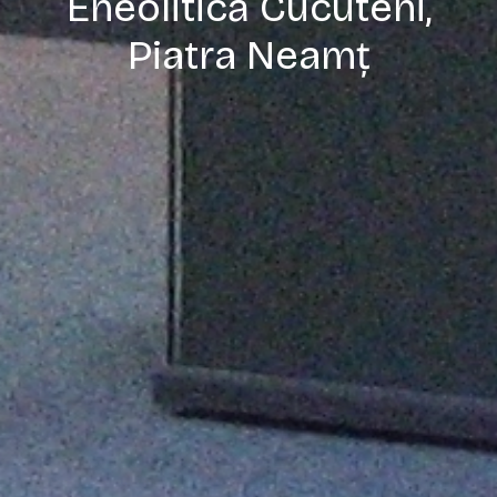
Eneolitică Cucuteni,
Piatra Neamț