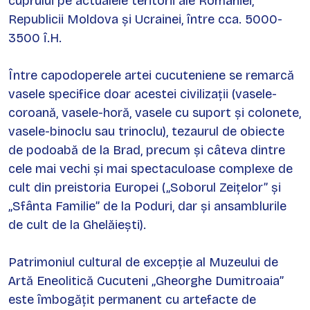
cuprului pe actualele teritorii ale României,
Republicii Moldova și Ucrainei, între cca. 5000-
3500 î.H.
Între capodoperele artei cucuteniene se remarcă
vasele specifice doar acestei civilizații (vasele-
coroană, vasele-horă, vasele cu suport și colonete,
vasele-binoclu sau trinoclu), tezaurul de obiecte
de podoabă de la Brad, precum și câteva dintre
cele mai vechi și mai spectaculoase complexe de
cult din preistoria Europei („Soborul Zeițelor” și
„Sfânta Familie” de la Poduri, dar și ansamblurile
de cult de la Ghelăiești).
Patrimoniul cultural de excepție al Muzeului de
Artă Eneolitică Cucuteni „Gheorghe Dumitroaia”
este îmbogățit permanent cu artefacte de