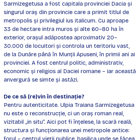
Sarmizegetusa a fost capitala provinciei Dacia și
singurul oraș din provincie care a primit titlul de
metropolis și privilegiul ius italicum. Cu aproape
33 de hectare intra muros și alte 60–80 ha în
exterior, orașul adăpostea aproximativ 20–
30.000 de locuitori și controla un teritoriu vast,
de la Dunăre până în Munții Apuseni, în primii ani ai
provinciei. A fost centrul politic, administrativ,
economic și religios al Daciei romane – iar această
anvergură se simte și astăzi.
De ce să (re)vin în destinație?
Pentru autenticitate. Ulpia Traiana Sarmizegetusa
nu este o reconstrucție, ci un oraș roman real,
vizitabil „in situ”. Aici pot fi înțelese, la scară reală,
structura și funcționarea unei metropole antice:
forul – centrul vieții publice, basilica unde se făcea