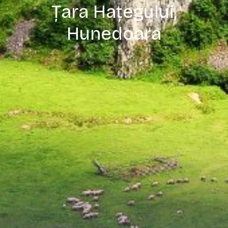
Țara Hațegului,
Hunedoara