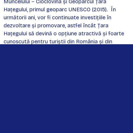
Muncelului – Cioclovina și Geoparcul Țara
Hațegului, primul geoparc UNESCO (2015). În
următorii ani, vor fi continuate investițiile în
dezvoltare și promovare, astfel încât Țara
Hațegului să devină o opțiune atractivă și foarte
cunoscută pentru turiștii din România și din
întreaga lume.