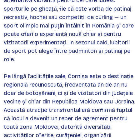
alternativă vibrantă pentru cei care iubesc
sporturile pe gheață, fie că este vorba de patinaj
recreativ, hochei sau competiții de curling — un
sport olimpic mai puțin întâlnit în România și care
poate oferi o experiență nouă chiar și pentru
vizitatorii experimentați. In sezonul cald, iubitorii
de sport pot alege între badminton şi patinaj pe
role.
Pe lângă facilitățile sale, Cornișa este o destinație
regională recunoscută, frecventată an de an nu
doar de botoșăneni, ci și de vizitatori din județele
vecine și chiar din Republica Moldova sau Ucraina.
Această atracție transfrontalieră confirmă faptul
că locul a devenit un reper de agrement pentru
toată zona Moldovei, datorită diversității
activităților oferite, curățeniei, organizării