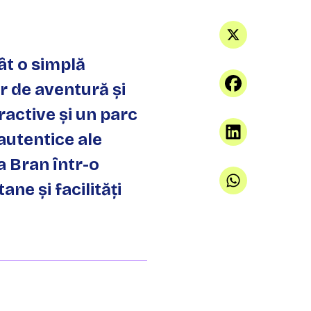
ât o simplă
or de aventură și
ractive și un parc
 autentice ale
a Bran într-o
ne și facilități