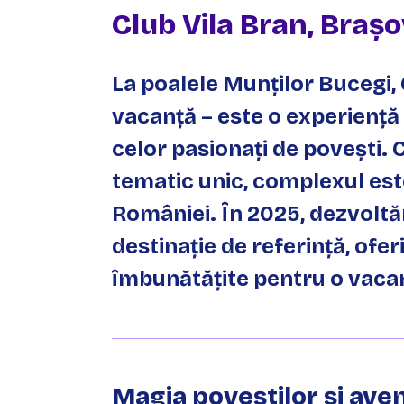
Club Vila Bran, Brașo
La poalele Munților Bucegi,
vacanță – este o experiență 
celor pasionați de povești. C
tematic unic, complexul este
României. În 2025, dezvoltări
destinație de referință, ofer
îmbunătățite pentru o vaca
Magia poveștilor și aven