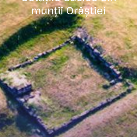
munții Orăștiei